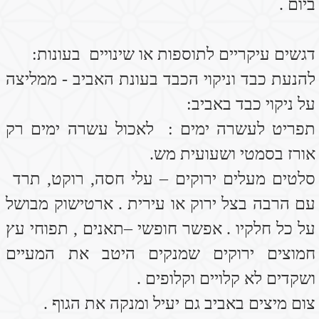
במקרים של דלקות בשלפוחית השתן
1. להכין חליטות של צרור פטרוזיליה עם ליטר
מים רתוחים ולשתות במהלך היום – מאוד מנקה
את הכליות ודרכי השתן .
2. אכילה של חמוציות ושתיית משקה חמוציות ,
מונעת התרבות חיידקית
3. שטיפה ואגניאלית עם סבון לגוף של ד"ר פישר
מהול עם בקבוק אתרי של שמן עץ התה .
(לשמור שילדים לא יתרחצו עם זה)
למרכוז האנרגיה וניקוי בעונת הסתיו
להרבות באכילת הטעם החמוץ .
לשתות מידי יום בעונת הסתיו
4 כוסות מים פושרים כל כוס עם חצי לימון סחוט
וכפית דבש.
לסובלים מדלקות בגידים או דלקות בכלל בגוף
במפרקים או בין חוליות בדיסקים פרוצים הטעם
החמוץ \ ויטמין C מאוד חשוב בשיקום.