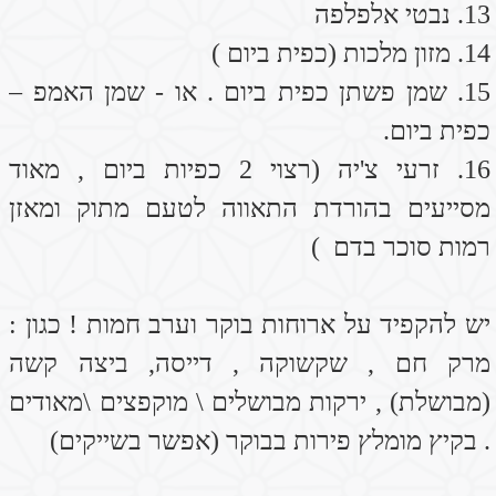
שעועית מש או עדשים, שעועית ירוקה עם
ירקות מבושלים- שעועית ירוקה , ברוקולי ,
כרובית , סלק .
אחה"צ – פירות ,תמרים , אגוזים ושקדים (2
מכל סוג )
בערב – מרק חם – מרק רגל, מרק כתום , מרק
ירקות , מרק עדשים , שקשוקה , בטטות ,
חצילים בתנור עם טחינה , פשטידת ירקות
מבושלים ,סושי.
(אפשר להחליף צהריים עם ערב בתנאי שבערב
הכמות תקטן כדי לא להכביד על תהליכי פירוק
ועיכול )
משקאות חמים מומלצים : תה סיני פסיפלורה
,תה קמומיל, תה מליסה, מקלות קינמון עם דבש
,תה עם עלי מרווה עם לימון ודבש , תה ירוק. תה
צמחים.
משקאות פירות מומלצים : מיץ סחוט