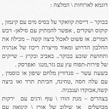
מקלמנטינות , מיץ גזר , מיץ סלק , מיץ עשב
חיטה שייק המורכב ממנגו עם צרור פטרוזיליה .
(למי שגבולי ברמת הסוכר תפוחי עץ ירוקים הכי
מתאימים יחד עם מעט תמרים לצורך הכנת
שייק פירות .)
שתיית חליטות מים עם מקל קינמון תומכת
באיזון רמות הסוכר בדם . רצוי לשתות 3 כוסות
ביום .
דגשים עיקריים לתוספות או שינויים בעונות:
להנעת כבד וניקוי הכבד בעונת האביב - ממליצה
על ניקוי כבד באביב:
תפריט לעשרה ימים : לאכול עשרה ימים רק
אורז בסמטי ושעועית מש.
סלטים מעלים ירוקים – עלי חסה, רוקט, תרד
עם הרבה בצל ירוק או עירית . ארטישוק מבושל
על כל חלקיו . אפשר חופשי –תאנים , תפוחי עץ
חמוצים ירוקים שמנקים היטב את המעיים