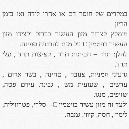
להנעת המעיים במקרי עצירות
1. לאכול מידי יום 2 כפות של שמן פשתן + 2
כפות של זרעי פשתן טחונים
(אפשר ביוגורט עיזים או על סלט חסה )
2.אכילת תמרים מארגנת את דרכי העיכול
ומשפרת את היציאות.
על מנת לייצר יציאות תקינות ולשמור על בריאות
המעי , יש לצרוך פירות וירקות על קליפתם
ודגנים מלאים.
ולצרוך מזונות המחדשים את הפלורה של
המעיים הם: יוגורט , ירקות
מוחמצים, מרק מיסו. ותוספי פרוביוטיקה.
בברכת בריאות ובתאבון
מירב יעישDip. Ac.