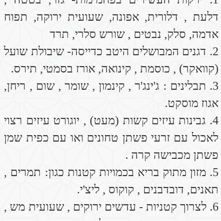
קיבה ריקה ) , שקדים לא קלויים – קלופים,
גרעיני חמניות , גרעיני דלעת
8. לחם שיפון, לחם חיטה מלאה, לחם כוסמין
9. דגנים – אורז שחור , אורז בסמטי, אורז מלא
10.מרק רגל, מרק מיסו , מרקי ירקות , מרק
כתום
11.מן החי – דגים , הודו .
12.סלט ירוק – בשמן זית מורכב מעלי חסה, תרד
,רוקט, עגבניות שרי. עם כף זרעי שומשום
שחור.
13. נבטי אלפלפה
14. מזון מלכות (כפית ביום )
15. שמן פשתן כפית ביום . או - שמן האמפ –
כפית ביום.
16. זרעי צ'יה (רצוי 2 כפיות ביום , מאוד
מסייעים בהורדת התאווה לטעם מתוק ומאזן
רמות סוכר בדם )