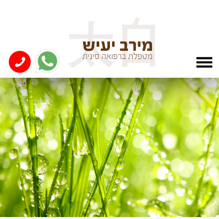
המלצות תזונה לחיזוק אלמנט
האדמה – מרכז האנרגיה בגוף
האדם
הטחול- אחראי על עודף משקל \ עודף לחות