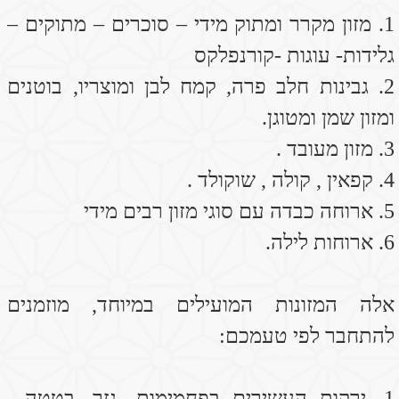
להתחבר לפי טעמכם:
1. ירקות העשירים בפחמימות- גזר, בטטה ,
דלעת , דלורית, אפונה, שעועית ירוקה, תפוח
אדמה, סלק, נבטים , שורש סלרי, תרד
2. דגנים המבושלים היטב כדייסה- שיבולת שועל
(קוואקר) , כוסמת , קינואה, אורז בסמטי, תירס.
3. תבלינים : ג'ינג'ר , קינמון , שומר , שום , ריחן,
אגוז מוסקט.
4. גבינות עיזים קשות (מעט) , יוגורט עיזים רצוי
לאכול עם זרעי פשתן טחונים ואו עם כפית שמן
פשתן מכבישה קרה .
5. מזון מתוק בריא בכמויות קטנות כגון: תמרים ,
תאנים, דובדבנים , קוקוס , ליצ'י.
6. לצרוך קטניות - עדשים ירוקים , שעועית מש ,
שעועית שחורה, שעועית לבנה.
7. טחינה , אצות (ספירולינה – בחנויות טבע ניתן
להשיג שוטים קפואים ומומלץ כל בוקר שוט על