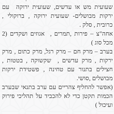
ושקדים לא קלויים וקלופים .
צום מיצים באביב גם יעיל ומנקה את הגוף .
במקרים של חוסר דם או אחרי לידה ואו בזמן
הריון
מומלץ לצרוך מזון העשיר בברזל ולצידו מזון
העשיר בויטמין C על מנת להבטיח ספיגה.
להלן: תרד – חביתות תרד , קציצות תרד , עלי
תרד.
גרעיני חמניות, צנובר , טחינה , בשר אדום ,
עדשים , שעועית מש , גבינת עיזים פטה,
שזיפים, מנגו.
ולצד זה מזון עשיר בויטמין C- סלרי, פטרוזיליה,
לימון , חסה, קיווי, גמבה.
במקרים של עודף נוזלים ברגליים\ בצקת
ולסכרתיים
לצרוך מזונות המייבשים לחות כגון: לחם שיפון,