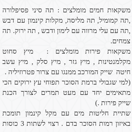
שעועית אזוקי, סלרי,חסה, בצל ירוק,
נבטי אלפלפה, לפת, קולורובי, קינמון.
במקרים של דלקות בגידים ודלקות כלליות בגוף
מומלץ לשתות מידי בוקר לימון סחוט עם מים
פושרים וכפית דבש . ובהמשך היום חליטות תה
עם עלי מרווה ומעט דבש. להמנע מאכילת
שוקולדים ומתוקים ומשתיית קפאין ולהרבות
באכילת אורז בסמטי ועדשים (מרק\נזיד) ולצרוך
ויטמין C מסוגי מזון : כגון: קיווי, גמבה,
סלרי,פטרוזילה. ניתן לקחת תוסף תזונה
בקפסולות של ויטמין C
ישנו גם תוסף מבית אלטמן שנקרא –כורכומין C3
– מעולה למצבים דלקתיים בגוף .
מריחת משחת "טראומיל" מקומית גם היא
מסייעת מאוד במצבים דלקתיים בגידים
ובפציעות יבשות במפרקים .