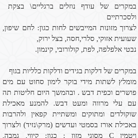
צור קשר
טלפון: 050-7638666
אימייל :
aishmerav@gmail.com
y
שם:
טלפון:
מייל: