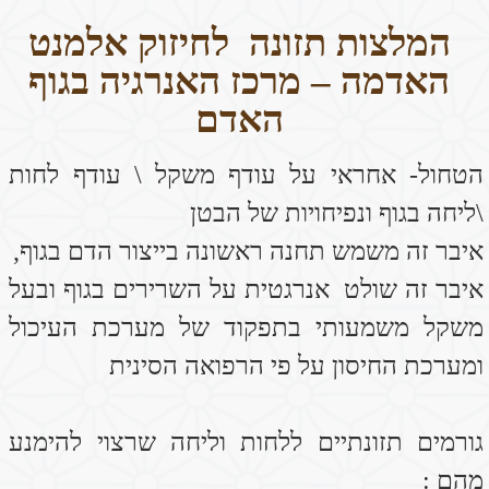
\ליחה בגוף ונפיחויות של הבטן
איבר זה משמש תחנה ראשונה בייצור הדם בגוף,
איבר זה שולט אנרגטית על השרירים בגוף ובעל
משקל משמעותי בתפקוד של מערכת העיכול
ומערכת החיסון על פי הרפואה הסינית
גורמים תזונתיים ללחות וליחה שרצוי להימנע
מהם :
1. מזון מקרר ומתוק מידי – סוכרים – מתוקים –
גלידות- עוגות -קורנפלקס
2. גבינות חלב פרה, קמח לבן ומוצריו, בוטנים
ומזון שמן ומטוגן.
3. מזון מעובד .
4. קפאין , קולה , שוקולד .
5. ארוחה כבדה עם סוגי מזון רבים מידי
6. ארוחות לילה.
אלה המזונות המועילים במיוחד, מוזמנים