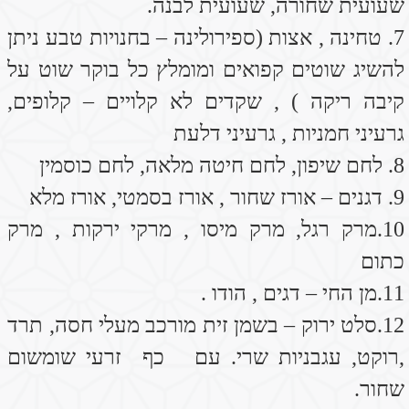
יש להקפיד על ארוחות בוקר וערב חמות ! כגון :
מרק חם , שקשוקה , דייסה, ביצה קשה
(מבושלת) , ירקות מבושלים \ מוקפצים \מאודים
. בקיץ מומלץ פירות בבוקר (אפשר בשייקים)
דוגמא לארוחות \ המלצה :
בבוקר – דייסת קוואקר על בסיס מים עם קינמון ,
קוקוס ושקדים , אפשר להמתיק עם סילאן- דבש
תמרים. או פשוט לאכול ביצה קשה – מכילה את
החלבון הדרוש ומאוד מייצרת ריכוז של אנרגיה
ותחושת שובע בבוקר.. באביב ובקיץ – שייקים
של פירות-תפוח עץ עם גזר,מנגו ואפרסק .
בשעת עשר – סנדוויץ מלחם שיפון או כוסמין ,
עם עלה חסה ,טחינה, חביתת תרד ואו ביצה
קשה,אבוקדו ועגבניה.
בצהרים – מנת הודו \ עוף \דגים עם ירקות
מבושלים או שילוב של אורז \ קינואה עם