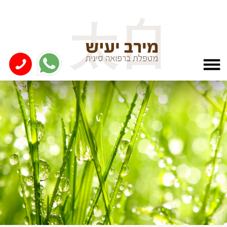
המלצות תזונה לטיפול
בפיסורה
את\ ב סובל\ת מפיסורה ... דע\י כי התזונה מאוד
משמעותית ותורמת לאיזון מערכת העיכול ויש