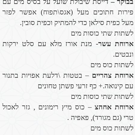
צור קשר
טלפון: 050-7638666
אימייל :
aishmerav@gmail.com
y
שם:
טלפון: