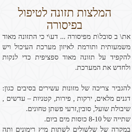
להקפיד על תזונה מאוד ספציפית כדי לנקות
ולחדש את המערכת.
להגביר צריכה של מזונות עשירים בסיבים כגון:
דגנים מלאים, ירקות , פירות, קטניות – עדשים ,
שיבולת שועל, סובין,זרעי פשתן טחונים.
שתייה של 8-10 כוסות מים ביום.
במקרה של שלשולים לשתות מיץ רימונים ותה
עם הל וג'ינג'ר
להרבות באכילת ירקות שורש כתומים : גזר
בטטה ודלעת אשר עשירים במינרלים ומסייעים
לתפקוד תקין של מערכת העיכול.
מזונות טריים המכילים ויטמיני B כגון: אורז מלא
, שיבולת שועל , קינואה, גריסים, ירקות ירוקים
עליים : נבטים ירקות שורש.
פירות : תפוחים אגסים ופאפיה
ויטמיני B חיוניים להגנה על הרקמות הרירית של