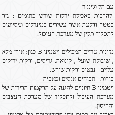
מערכת העיכול ולתפקוד של מערכת העצבים
והחיסון.
לצרוך על בסיס יומי פרוביוטיקה של אלטמן –
ג'ארו דופילוס.
לצרוך מגנזיום – מסייע להרפיית שרירי הסוגרים
ומקל על היציאות.
לשטוף עם מים קרים אחרי כל יציאה \ או
להשתמש במטליות לחות.
לעשות אמבט עם שמן לבנדר ושמן ברוש (5-10
טיפות מכל שמן לאמבט)
ללבוש בגדים רפויים במידת האפשר , כדי
לאפשר איוורור.
לאכול ארוחות קטנות כל שעתיים שלוש.
דוגמא לארוחות
:
בבוקר
–
דייסת שיבולת שועל על בסיס מים עם
פירות חתוכים מעל (אגס\תפוח) אפשר לפזר
מעל כפית סילאן כדי להמתיק וכפית סובין.